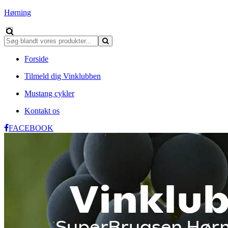
Hørning
Forside
Tilmeld dig Vinklubben
Mustang cykler
Kontakt os
FACEBOOK