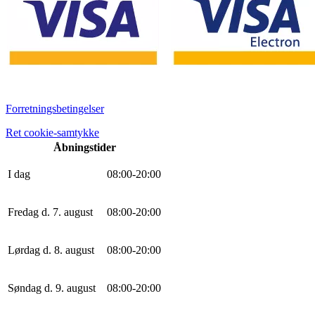
Forretningsbetingelser
Ret cookie-samtykke
Åbningstider
I dag
0
8
:
0
0
-
20
:
0
0
Fredag d. 7. august
0
8
:
0
0
-
20
:
0
0
Lørdag d. 8. august
0
8
:
0
0
-
20
:
0
0
Søndag d. 9. august
0
8
:
0
0
-
20
:
0
0