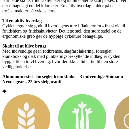
Når både skole, fritidsaktiviteter og kammeraterne skal passes, bliver
der tilbagelagt en del kilometer. En aktiv hverdag kalder på en
trofast makker på cykelstierne.
Til en aktiv hverdag
Cyklen egner sig godt til hverdagens ture i fladt terræn - fra skole til
fritidshjem og fritidsaktiviteter. Det lette stel, den store sadel og de
ergonomiske greb gør de hyppige cykelture behagelige.
Skabt til at blive brugt
Med indvendige gear, fodbremse, slagfast lakering, forseglet
krankboks og dæk med punkteringsbeskyttende indlæg er cyklen
bygget til en travl hverdag, hvor der ikke altid er tid til den store
vedligeholdelse.
Aluminiumsstel - forseglet krankboks – 3 indvendige Shimano
Nexus gear - 25 års stelgaranti