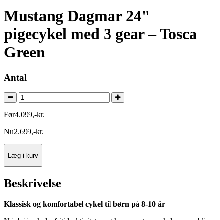
Mustang Dagmar 24"
pigecykel med 3 gear – Tosca
Green
Antal
Før
4.099
,
-
kr.
Nu
2.699
,
-
kr.
Læg i kurv
Beskrivelse
Klassisk og komfortabel cykel til børn på 8-10 år