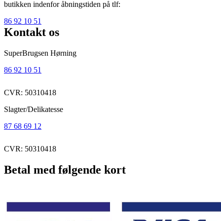
butikken indenfor åbningstiden på tlf:
86 92 10 51
Kontakt os
SuperBrugsen Hørning
86 92 10 51
CVR: 50310418
Slagter/Delikatesse
87 68 69 12
CVR: 50310418
Betal med følgende kort