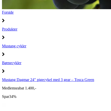
Forside
Produkter
Mustang cykler
Børnecykler
Mustang Dagmar 24" pigecykel med 3 gear – Tosca Green
Medlemsrabat 1.400,-
Spar
34%