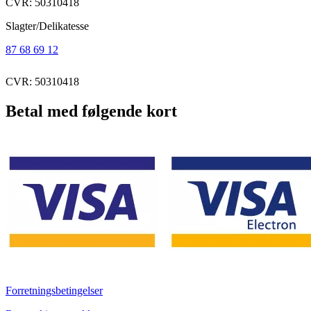
CVR: 50310418
Slagter/Delikatesse
87 68 69 12
CVR: 50310418
Betal med følgende kort
Forretningsbetingelser