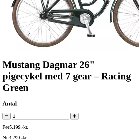
Mustang Dagmar 26"
pigecykel med 7 gear – Racing
Green
Antal
Før
5.199
,
-
kr.
Nu
3.299
,
-
kr.