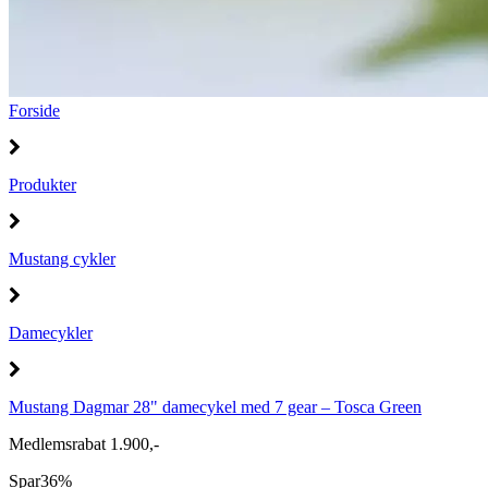
Forside
Produkter
Mustang cykler
Damecykler
Mustang Dagmar 28" damecykel med 7 gear – Tosca Green
Medlemsrabat 1.900,-
Spar
36%