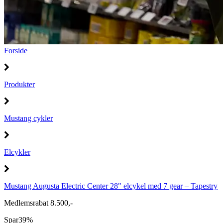
Forside
Produkter
Mustang cykler
Elcykler
Mustang Augusta Electric Center 28" elcykel med 7 gear – Tapestry
Medlemsrabat 8.500,-
Spar
39%