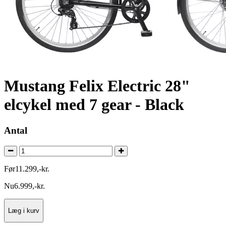
Mustang Felix Electric 28"
elcykel med 7 gear - Black
Antal
Før
11.299
,
-
kr.
Nu
6.999
,
-
kr.
Læg i kurv