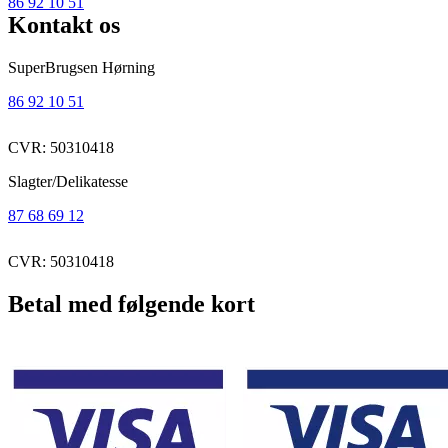
86 92 10 51
Kontakt os
SuperBrugsen Hørning
86 92 10 51
CVR: 50310418
Slagter/Delikatesse
87 68 69 12
CVR: 50310418
Betal med følgende kort