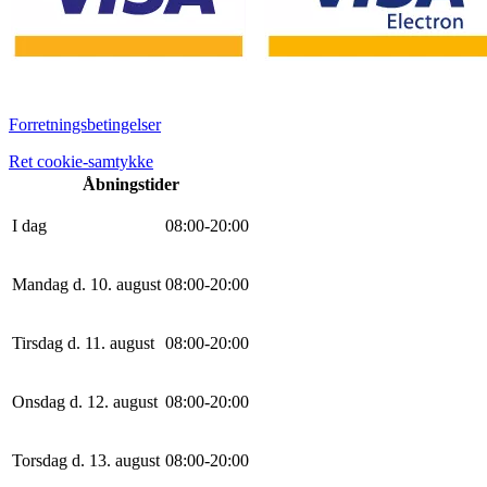
Forretningsbetingelser
Ret cookie-samtykke
Åbningstider
I dag
0
8
:
0
0
-
20
:
0
0
Mandag d. 10. august
0
8
:
0
0
-
20
:
0
0
Tirsdag d. 11. august
0
8
:
0
0
-
20
:
0
0
Onsdag d. 12. august
0
8
:
0
0
-
20
:
0
0
Torsdag d. 13. august
0
8
:
0
0
-
20
:
0
0