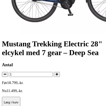
Mustang Trekking Electric 28"
elcykel med 7 gear – Deep Sea
Antal
Før
18.799
,
-
kr.
Nu
11.499
,
-
kr.
Læg i kurv