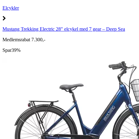
Elcykler
Mustang Trekking Electric 28" elcykel med 7 gear – Deep Sea
Medlemsrabat 7.300,-
Spar
39%