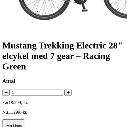
Mustang Trekking Electric 28"
elcykel med 7 gear – Racing
Green
Antal
Før
18.299
,
-
kr.
Nu
11.299
,
-
kr.
Læg i kurv