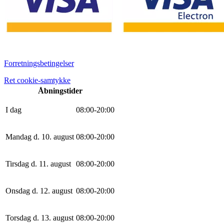
Forretningsbetingelser
Ret cookie-samtykke
Åbningstider
I dag
0
8
:
0
0
-
20
:
0
0
Mandag d. 10. august
0
8
:
0
0
-
20
:
0
0
Tirsdag d. 11. august
0
8
:
0
0
-
20
:
0
0
Onsdag d. 12. august
0
8
:
0
0
-
20
:
0
0
Torsdag d. 13. august
0
8
:
0
0
-
20
:
0
0