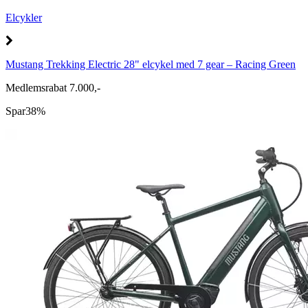
Elcykler
Mustang Trekking Electric 28" elcykel med 7 gear – Racing Green
Medlemsrabat 7.000,-
Spar
38%