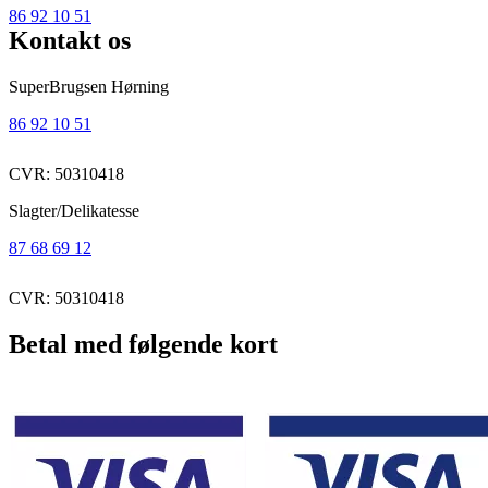
86 92 10 51
Kontakt os
SuperBrugsen Hørning
86 92 10 51
CVR: 50310418
Slagter/Delikatesse
87 68 69 12
CVR: 50310418
Betal med følgende kort