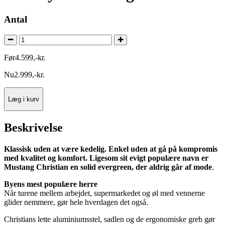
Antal
Før
4.599
,
-
kr.
Nu
2.999
,
-
kr.
Læg i kurv
Beskrivelse
Klassisk uden at være kedelig. Enkel uden at gå på kompromis
med kvalitet og komfort. Ligesom sit evigt populære navn er
Mustang Christian en solid evergreen, der aldrig går af mode
.
Byens mest populære herre
Når turene mellem arbejdet, supermarkedet og øl med vennerne
glider nemmere, gør hele hverdagen det også.
Christians lette aluminiumsstel, sadlen og de ergonomiske greb gør