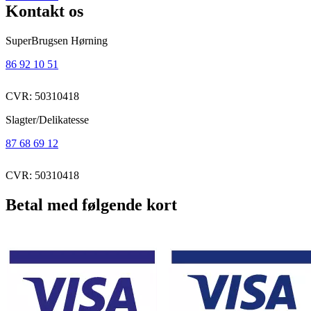
Kontakt os
SuperBrugsen Hørning
86 92 10 51
CVR: 50310418
Slagter/Delikatesse
87 68 69 12
CVR: 50310418
Betal med følgende kort