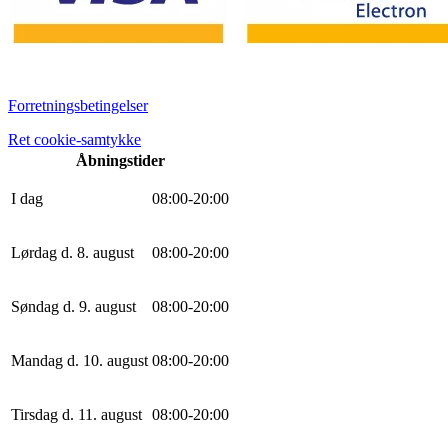
Forretningsbetingelser
Ret cookie-samtykke
Åbningstider
I dag
0
8
:
0
0
-
20
:
0
0
Lørdag d. 8. august
0
8
:
0
0
-
20
:
0
0
Søndag d. 9. august
0
8
:
0
0
-
20
:
0
0
Mandag d. 10. august
0
8
:
0
0
-
20
:
0
0
Tirsdag d. 11. august
0
8
:
0
0
-
20
:
0
0