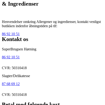
& Ingredienser
Henvendelser omkring Allergener og ingredienser, kontakt venligst
butikken indenfor åbningstiden på tlf:
86 92 10 51
Kontakt os
SuperBrugsen Hørning
86 92 10 51
CVR: 50310418
Slagter/Delikatesse
87 68 69 12
CVR: 50310418
Betal med følgende kort