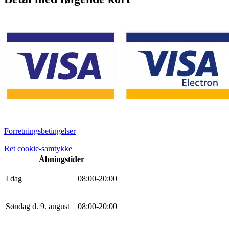
Forretningsbetingelser
Ret cookie-samtykke
Åbningstider
I dag
0
8
:
0
0
-
20
:
0
0
Søndag d. 9. august
0
8
:
0
0
-
20
:
0
0