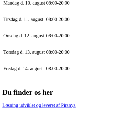
Mandag d. 10. august
0
8
:
0
0
-
20
:
0
0
Tirsdag d. 11. august
0
8
:
0
0
-
20
:
0
0
Onsdag d. 12. august
0
8
:
0
0
-
20
:
0
0
Torsdag d. 13. august
0
8
:
0
0
-
20
:
0
0
Fredag d. 14. august
0
8
:
0
0
-
20
:
0
0
Du finder os her
Løsning udviklet og leveret af
Piranya