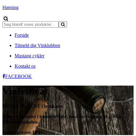
Hørning
Forside
Tilmeld dig Vinklubben
Mustang cykler
Kontakt os
FACEBOOK
Vinfestival
BESTIL & HENT i butikken
Afhentes/betales i kundeservice, mod forevisning af gyldig
billedlegitimation.
Aldersgrænse 18 år.