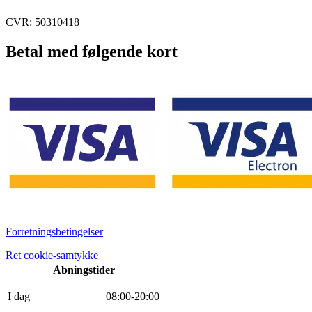
CVR: 50310418
Betal med følgende kort
Forretningsbetingelser
Ret cookie-samtykke
Åbningstider
I dag
0
8
:
0
0
-
20
:
0
0