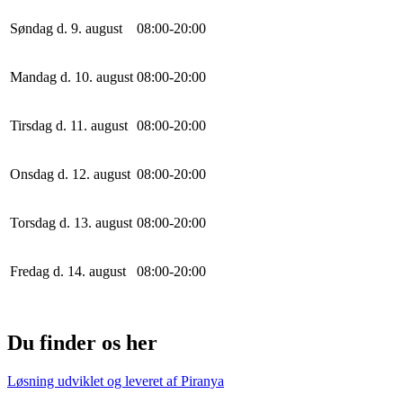
Søndag d. 9. august
0
8
:
0
0
-
20
:
0
0
Mandag d. 10. august
0
8
:
0
0
-
20
:
0
0
Tirsdag d. 11. august
0
8
:
0
0
-
20
:
0
0
Onsdag d. 12. august
0
8
:
0
0
-
20
:
0
0
Torsdag d. 13. august
0
8
:
0
0
-
20
:
0
0
Fredag d. 14. august
0
8
:
0
0
-
20
:
0
0
Du finder os her
Løsning udviklet og leveret af
Piranya